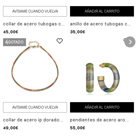
AVÍSAME CUANDO VUELVA
AÑADIR AL CARRITO
collar de acero tubogas con
anillo de acero tubogas con
cordón enroscado,
cordón enroscado,
45,00€
35,00€
colección laura escanes
colección laura escanes
AGOTADO
AVÍSAME CUANDO VUELVA
AÑADIR AL CARRITO
collar de acero ip dorado
pendientes de acero aro
tubogas con cordón
abierto de tubogas con
49,00€
55,00€
enroscado, colección laura
cordón enroscado,
escanes
colección laura escanes