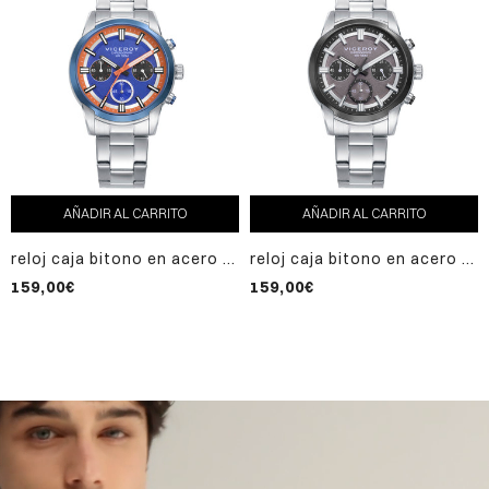
AÑADIR AL CARRITO
AÑADIR AL CARRITO
reloj caja bitono en acero ip
reloj caja bitono en acero e
azul 10 atm, brazalete de
ip gris 10 atm,brazalete de
159,00€
159,00€
acero, movimiento cuarzo,
acero, movimiento cuarzo,
colección abraham mateo
colección abraham mateo