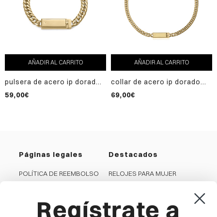
AÑADIR AL CARRITO
AÑADIR AL CARRITO
pulsera de acero ip dorado
collar de acero ip dorado
cadena con placa,colección
cadena con placa ,
59,00€
69,00€
abraham mateo
colección abraham mateo
Páginas legales
Destacados
POLÍTICA DE REEMBOLSO
RELOJES PARA MUJER
PRIVACIDAD
RELOJES PARA HOMBRE
Regístrate a
COOKIES
JOYAS PARA MUJER
CONDICIONES GENERALES
JOYAS PARA HOMBRE