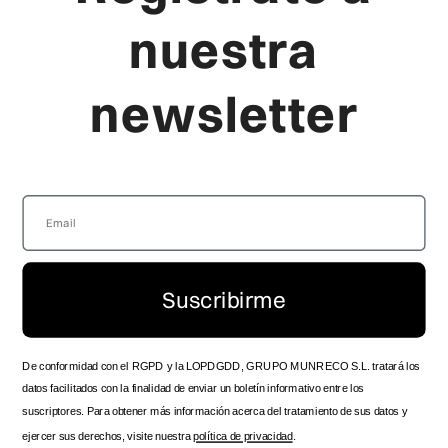
AVISO LEGAL
RELOJES PARA NIÑA
nuestra
CANAL DENUNCIA
RELOJES PARA NIÑO
newsletter
Viceroy
Producto
LA MARCA
FAQ'S
LOCALIZA TU TIENDA
GUÍA DE TALLAS
SERVICIO TÉCNICO OFICIAL
ENVÍOS Y ENTREGAS
ZONA DISTRIBUIDOR
DEVOLUCIONES
SPOTS HISTÓRICOS
PRODUCTO
CONTACTO
MANUAL DE INSTRUCCIONES
Suscribirme
TRABAJA CON NOSOTROS
FOLLOW US
De conformidad con el RGPD y la LOPDGDD, GRUPO MUNRECO S.L. tratará los
datos facilitados con la finalidad de enviar un boletín informativo entre los
suscriptores. Para obtener más información acerca del tratamiento de sus datos y
ejercer sus derechos, visite nuestra
política de privacidad
.