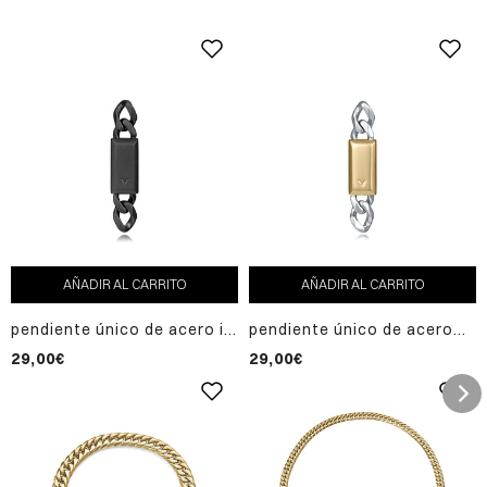
AÑADIR AL CARRITO
AÑADIR AL CARRITO
pendiente único de acero ip
pendiente único de acero
negro cadena con
cadena con placa ip
29,00€
29,00€
placa,colección abraham
dorado,coleccón abraham
mateo
mateo