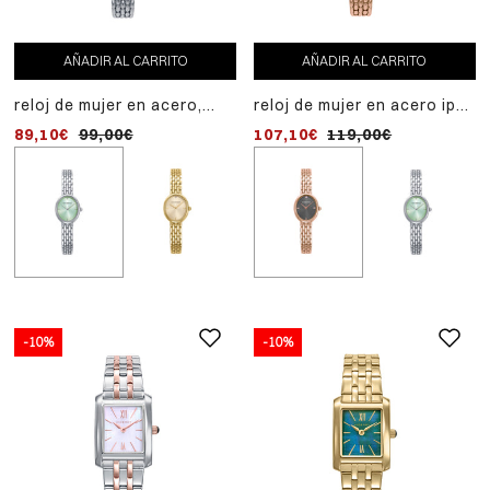
AÑADIR AL CARRITO
AÑADIR AL CARRITO
reloj de mujer en acero,
reloj de mujer en acero ip
reloj de mujer en acero i
con esfera verde y
rosa con esfera gris y
dorado, con esfera dora
89,10€
99,00€
107,10€
107,10€
119,00€
119,00€
movimiento de cuarzo
movimiento de cuarzo
y movimiento de cuarzo
-10%
-10%
-10%