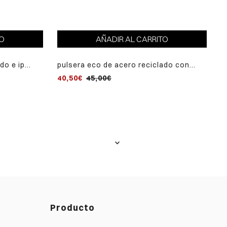
TO
AÑADIR AL CARRITO
do e ip
pulsera eco de acero reciclado con
ris
correa vegana reversible azul denim y
40,50€
45,00€
verde
Producto