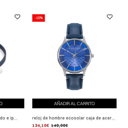
-10%
TO
AÑADIR AL CARRITO
do e ip
reloj de hombre ecosolar caja de acero
egra
reciclado y correa vegana
134,10€
149,00€