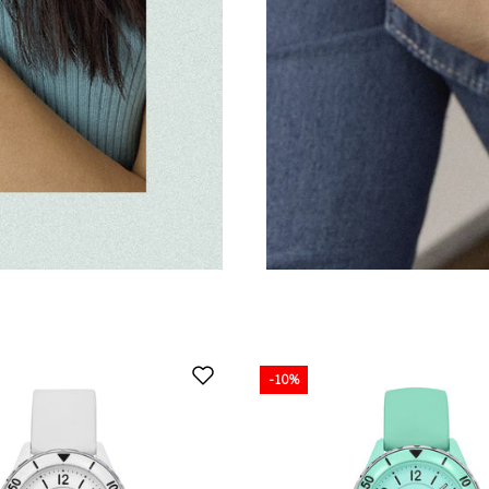
-10%
-10%
-10%