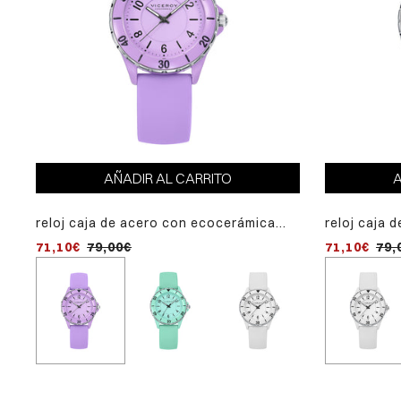
AÑADIR AL CARRITO
A
reloj caja de acero con ecocerámica
reloj caja 
reloj ca
violeta 5 atm, correa de silicona
ecocerámic
turquesa
71,10€
79,00€
71,10€
71,10€
79,
violeta, movimiento cuarzo
silicona bl
turques