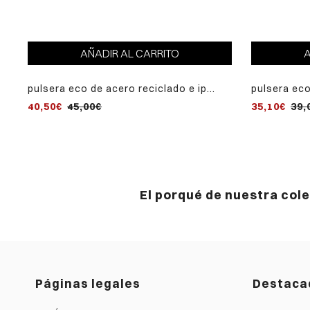
AÑADIR AL CARRITO
A
pulsera eco de acero reciclado e ip
pulsera eco
dorado con correa vegana marrón
dorado con
40,50€
45,00€
35,10€
39,
El porqué de nuestra col
Páginas legales
Destaca