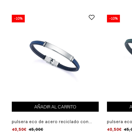
-10%
-10%
AÑADIR AL CARRITO
A
pulsera eco de acero reciclado con
pulsera eco
correa vegana negra y azul
correa veg
40,50€
45,00€
40,50€
45,