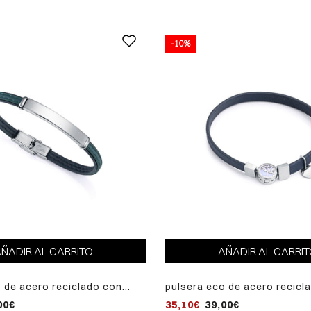
-10%
ÑADIR AL CARRITO
AÑADIR AL CARRI
 de acero reciclado con
pulsera eco de acero recicla
ana negra y verde
dorado con correa vegana n
00€
35,10€
39,00€