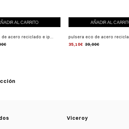
ÑADIR AL CARRITO
AÑADIR AL CARRI
 de acero reciclado e ip
pulsera eco de acero recicla
 correa vegana verde
dorado con correa vegana g
00€
35,10€
39,00€
ección
dos
Viceroy