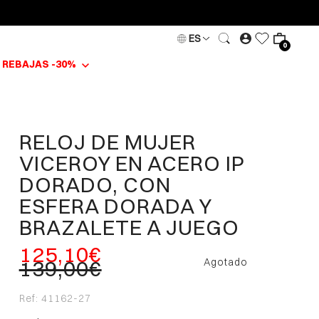
ES
0
REBAJAS -30%
RELOJ DE MUJER
VICEROY EN ACERO IP
DORADO, CON
ESFERA DORADA Y
BRAZALETE A JUEGO
125,10€
139,00€
Agotado
Ref:
41162-27