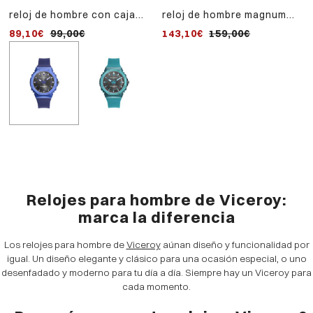
reloj de hombre con caja
reloj de hombre magnum
reloj de hombre con caja
de aluminio y correa de
con caja de acero y correa
de aluminio y correa de
89,10€
99,00€
143,10€
89,10€
159,00€
99,00€
silicona azul oscuro
de piel negra
silicona verde oscuro
Relojes para hombre de Viceroy:
marca la diferencia
Los relojes para hombre de
Viceroy
aúnan diseño y funcionalidad por
igual. Un diseño elegante y clásico para una ocasión especial, o uno
desenfadado y moderno para tu día a día. Siempre hay un Viceroy para
cada momento.