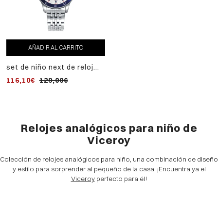
AÑADIR AL CARRITO
set de niño next de reloj
con brazalete de acero y
116,10€
129,00€
pulsera de cuero azul
Relojes analógicos para niño de
Viceroy
Colección de relojes analógicos para niño, una combinación de diseño
y estilo para sorprender al pequeño de la casa. ¡Encuentra ya el
Viceroy
perfecto para él!