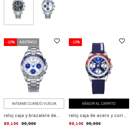
regalo.
-10%
AGOTADO
-10%
AVÍSAME CUANDO VUELVA
AÑADIR AL CARRITO
reloj caja y brazalete de
reloj caja de acero y correa
acero, movimiento
de silicona azul,
89,10€
99,00€
89,10€
99,00€
cuarzo.pulsera de acero
movimiento cuarzo pulsera
con cruz y piel azul de
de acero con cruz y piel