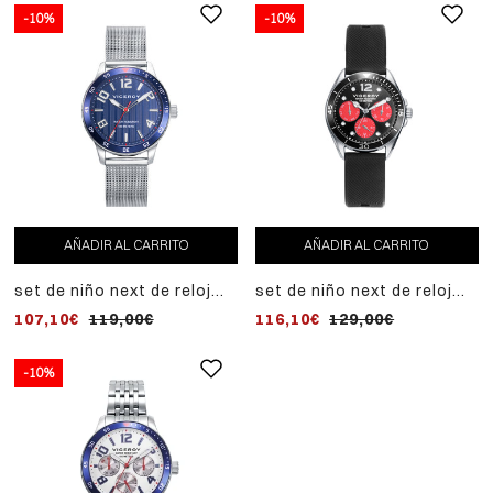
regalo.
azul de regalo.
-10%
-10%
AÑADIR AL CARRITO
AÑADIR AL CARRITO
set de niño next de reloj
set de niño next de reloj
con malla milanesa en
con correa negra y pulsera
107,10€
119,00€
116,10€
129,00€
acero y pulsera de
de cuero azul
actividad azul
-10%