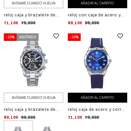
AVÍSAME CUANDO VUELVA
AÑADIR AL CARRITO
reloj caja y brazalete de
reloj con caja de acero y
acero, movimiento cuarzo.
correa de silicona
71,10€
79,00€
89,10€
99,00€
pulsera de acero con cruz
azul,movimiento cuarzo.
y piel azul de regalo.
pulsera de acero con cruz
y piel azul de regalo.
-10%
AGOTADO
-10%
-10%
AVÍSAME CUANDO VUELVA
AÑADIR AL CARRITO
AÑADIR AL CARRITO
reloj caja y brazalete de
reloj caja de acero y correa
reloj con caja y brazalet
acero, movimiento
de silicona
de acero, movimiento
89,10€
99,00€
71,10€
89,10€
79,00€
99,00€
cuarzo.pulsera de acero
azul,movimiento
cuarzo.pulsera de acero
con cruz y piel azul de
cuarzo.pulsera de acero
con cruz y piel azul de
regalo.
con cruz y piel azul de
regalo.