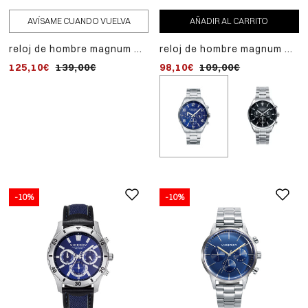
AVÍSAME CUANDO VUELVA
AÑADIR AL CARRITO
reloj de hombre magnum 2
reloj de hombre magnum de
agujas de acero bicolor
acero con cronógrafo
125,10€
139,00€
98,10€
109,00€
-10%
-10%
AÑADIR
-10%
AL
reloj de hombre heat
CARRITO