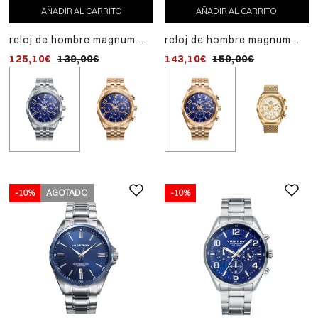
AÑADIR AL CARRITO
AÑADIR AL CARRITO
reloj de hombre magnum
reloj de hombre magnum
multifunción de acero
multifunción de acero ip
125,10€
139,00€
143,10€
159,00€
dorado
-10%
AGOTADO
-10%