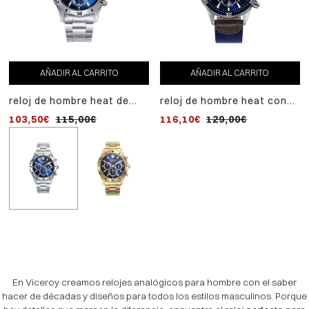
AL
reloj de hombre heat de
CARRITO
acero ip dorado y
125,10€
139,00€
cronógrafo
AÑADIR AL CARRITO
AÑADIR AL CARRITO
reloj de hombre heat de
reloj de hombre heat con
acero con cronógrafo
correa de nylon y piel
103,50€
115,00€
116,10€
129,00€
En Viceroy creamos relojes analógicos para hombre con el saber
hacer de décadas y diseños para todos los estilos masculinos. Porque