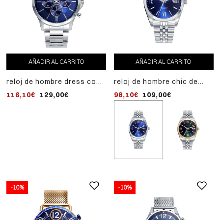
AÑADIR AL CARRITO
AÑADIR AL CARRITO
reloj de hombre dress con
reloj de hombre chic de
caja y brazalete de acero
acero con esfera azul
116,10€
129,00€
98,10€
109,00€
-10%
-10%