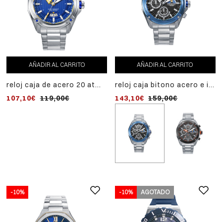
AÑADIR AL CARRITO
AÑADIR AL CARRITO
reloj caja de acero 20 atm,
reloj caja bitono acero e ip
brazalete de acero,
azul 20 atm,brazalete de
107,10€
119,00€
143,10€
159,00€
movimiento cuarzo
acero,movimiento cuarzo
-10%
-10%
AGOTADO