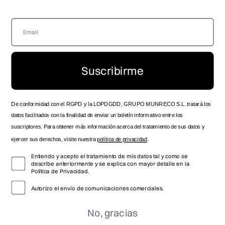
LOCALIZA TU TIENDA
GUÍA DE TALLAS
SERVICIO TÉCNICO OFICIAL
ENVÍOS Y ENTREGAS
ZONA DISTRIBUIDOR
DEVOLUCIONES
SPOTS HISTÓRICOS
PRODUCTO
CONTACTO
MANUAL DE INSTRUCCIONES
Suscribirme
TRABAJA CON NOSOTROS
FOLLOW US
De conformidad con el RGPD y la LOPDGDD, GRUPO MUNRECO S.L. tratará los
datos facilitados con la finalidad de enviar un boletín informativo entre los
suscriptores. Para obtener más información acerca del tratamiento de sus datos y
ejercer sus derechos, visite nuestra
política de privacidad
.
Entiendo y acepto el tratamiento de mis datos tal y como se
describe anteriormente y se explica con mayor detalle en la
Política de Privacidad.
Autorizo el envío de comunicaciones comerciales.
No, gracias
© 2026 VICEROY