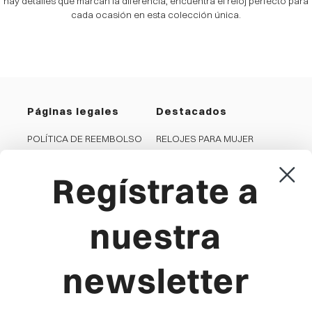
hay detalles que marcan la diferencia, encuentra el reloj perfecto para
cada ocasión en esta colección única.
Páginas legales
Destacados
POLÍTICA DE REEMBOLSO
RELOJES PARA MUJER
PRIVACIDAD
RELOJES PARA HOMBRE
Regístrate a
COOKIES
JOYAS PARA MUJER
CONDICIONES GENERALES
JOYAS PARA HOMBRE
AVISO LEGAL
RELOJES PARA NIÑA
nuestra
CANAL DENUNCIA
RELOJES PARA NIÑO
newsletter
Viceroy
Producto
LA MARCA
FAQ'S