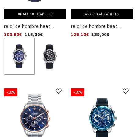
cronográfo de acero y
103,50€
115,00€
correa negra
AÑADIR AL CARRITO
AÑADIR AL CARRITO
reloj de hombre heat
reloj de hombre beat
cronógrafo de acero y
multifunción de acero
103,50€
115,00€
125,10€
139,00€
correa de nylon y piel
-10%
-10%
AÑADIR
-10%
AL