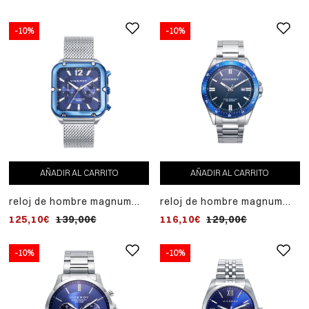
-10%
-10%
AÑADIR AL CARRITO
AÑADIR AL CARRITO
reloj de hombre magnum
reloj de hombre magnum
caja bicolor y malla
con caja de acero bicolor
125,10€
139,00€
116,10€
129,00€
milanesa de acero
en color azul
-10%
-10%