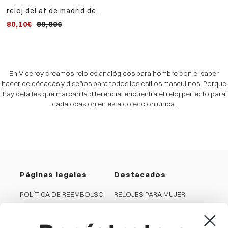
reloj del at de madrid de
hombre caja de acero y
80,10€
89,00€
correa de silicona azul
En Viceroy creamos relojes analógicos para hombre con el saber
hacer de décadas y diseños para todos los estilos masculinos. Porque
hay detalles que marcan la diferencia, encuentra el reloj perfecto para
cada ocasión en esta colección única.
Páginas legales
Destacados
POLÍTICA DE REEMBOLSO
RELOJES PARA MUJER
PRIVACIDAD
RELOJES PARA HOMBRE
COOKIES
JOYAS PARA MUJER