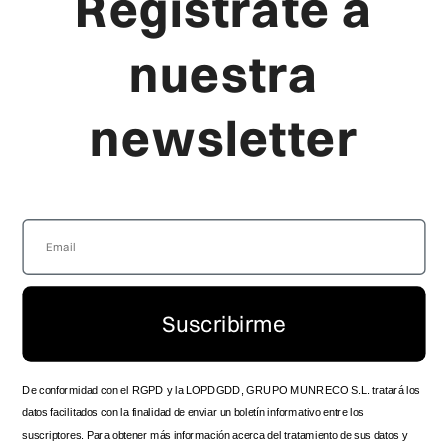
Regístrate a
CONDICIONES GENERALES
JOYAS PARA HOMBRE
AVISO LEGAL
RELOJES PARA NIÑA
nuestra
CANAL DENUNCIA
RELOJES PARA NIÑO
newsletter
Viceroy
Producto
LA MARCA
FAQ'S
LOCALIZA TU TIENDA
GUÍA DE TALLAS
SERVICIO TÉCNICO OFICIAL
ENVÍOS Y ENTREGAS
ZONA DISTRIBUIDOR
DEVOLUCIONES
SPOTS HISTÓRICOS
PRODUCTO
CONTACTO
MANUAL DE INSTRUCCIONES
Suscribirme
TRABAJA CON NOSOTROS
FOLLOW US
De conformidad con el RGPD y la LOPDGDD, GRUPO MUNRECO S.L. tratará los
datos facilitados con la finalidad de enviar un boletín informativo entre los
suscriptores. Para obtener más información acerca del tratamiento de sus datos y