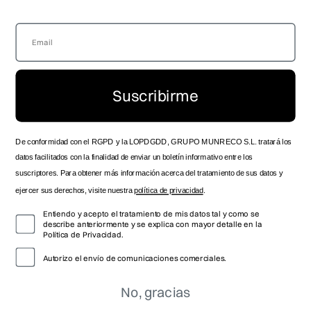
LOCALIZA TU TIENDA
GUÍA DE TALLAS
SERVICIO TÉCNICO OFICIAL
ENVÍOS Y ENTREGAS
ZONA DISTRIBUIDOR
DEVOLUCIONES
SPOTS HISTÓRICOS
PRODUCTO
CONTACTO
MANUAL DE INSTRUCCIONES
Suscribirme
TRABAJA CON NOSOTROS
FOLLOW US
De conformidad con el RGPD y la LOPDGDD, GRUPO MUNRECO S.L. tratará los
datos facilitados con la finalidad de enviar un boletín informativo entre los
suscriptores. Para obtener más información acerca del tratamiento de sus datos y
ejercer sus derechos, visite nuestra
política de privacidad
.
Entiendo y acepto el tratamiento de mis datos tal y como se
describe anteriormente y se explica con mayor detalle en la
Política de Privacidad.
Autorizo el envío de comunicaciones comerciales.
No, gracias
© 2026 VICEROY