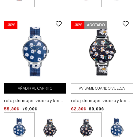
-30%
-30%
-30%
AGOTADO
AGOTADO
AÑADIR AL CARRITO
AVÍSAME CUANDO VUELVA
AVÍSAME CUANDO VUELVA
reloj de mujer viceroy kiss
reloj de mujer viceroy kiss
reloj de mujer viceroy ki
de acero con malla
de acero con malla
de acero con malla
55,30€
79,00€
62,30€
62,30€
89,00€
89,00€
milanesa bicolor
milanesa bicolor
milanesa bicolor