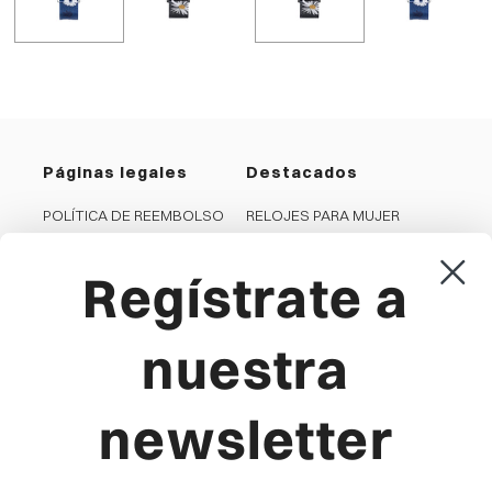
Páginas legales
Destacados
POLÍTICA DE REEMBOLSO
RELOJES PARA MUJER
PRIVACIDAD
RELOJES PARA HOMBRE
Regístrate a
COOKIES
JOYAS PARA MUJER
CONDICIONES GENERALES
JOYAS PARA HOMBRE
AVISO LEGAL
RELOJES PARA NIÑA
nuestra
CANAL DENUNCIA
RELOJES PARA NIÑO
newsletter
Viceroy
Producto
LA MARCA
FAQ'S