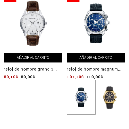
AÑADIR AL CARRITO
AÑADIR AL CARRITO
reloj de hombre grand 3
reloj de hombre magnum
agujas de acero y correa
multifunción de acero y
80,10€
89,00€
107,10€
119,00€
de piel marrón
correa de silicona negra