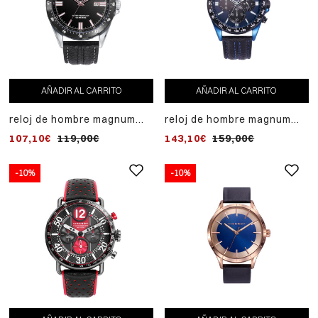
AÑADIR AL CARRITO
AÑADIR AL CARRITO
reloj de hombre magnum
reloj de hombre magnum
con caja de acero bicolor y
con caja de acero y correa
107,10€
119,00€
143,10€
159,00€
correa de piel negra
de piel negra
-10%
-10%