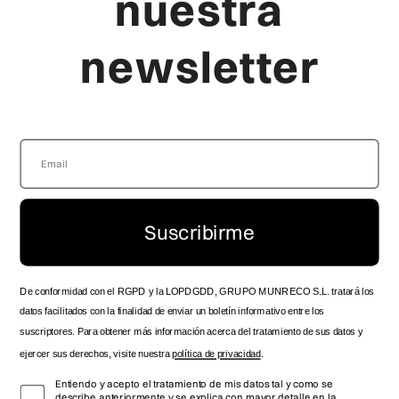
nuestra
CANAL DENUNCIA
RELOJES PARA NIÑO
newsletter
Viceroy
Producto
LA MARCA
FAQ'S
LOCALIZA TU TIENDA
GUÍA DE TALLAS
SERVICIO TÉCNICO OFICIAL
ENVÍOS Y ENTREGAS
ZONA DISTRIBUIDOR
DEVOLUCIONES
SPOTS HISTÓRICOS
PRODUCTO
CONTACTO
MANUAL DE INSTRUCCIONES
Suscribirme
TRABAJA CON NOSOTROS
FOLLOW US
De conformidad con el RGPD y la LOPDGDD, GRUPO MUNRECO S.L. tratará los
datos facilitados con la finalidad de enviar un boletín informativo entre los
suscriptores. Para obtener más información acerca del tratamiento de sus datos y
ejercer sus derechos, visite nuestra
política de privacidad
.
Entiendo y acepto el tratamiento de mis datos tal y como se
describe anteriormente y se explica con mayor detalle en la