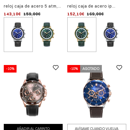
reloj caja de acero 5 atm,
reloj caja de acero ip
reloj caja de acero ip
correa de piel negra,
dorado 5 atm, correa de
dorado 5 atm, correa de
143,10€
159,00€
152,10€
152,10€
169,00€
169,00€
movimiento cuarzo
piel verde, movimiento
piel verde, movimiento
cuarzo
cuarzo
-10%
-10%
AGOTADO
AÑADIR AL CARRITO
AVÍSAME CUANDO VUELVA