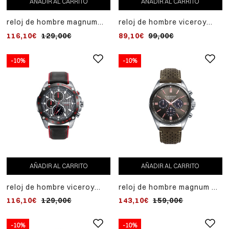
AÑADIR AL CARRITO
AÑADIR AL CARRITO
reloj de hombre magnum
reloj de hombre viceroy
cronógrafo de acero con
beat con correa de piel
116,10€
129,00€
89,10€
99,00€
correa de piel
marrón
-10%
-10%
AÑADIR AL CARRITO
AÑADIR AL CARRITO
reloj de hombre viceroy
reloj de hombre magnum de
magnum con cronógrafo y
acero bicolor ip gris y
116,10€
129,00€
143,10€
159,00€
correa de piel
correa de piel
-10%
-10%