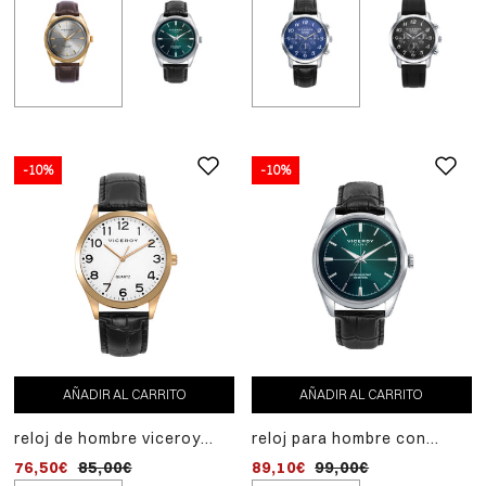
-10%
-10%
AÑADIR
-10%
AL
reloj de hombre viceroy
CARRITO
con correa negra y núm
71,10€
79,00€
árabes
AÑADIR AL CARRITO
AÑADIR AL CARRITO
reloj de hombre viceroy
reloj para hombre con
con correa negra y número
esfera verde y correa de
76,50€
85,00€
89,10€
99,00€
árabes
piel negra