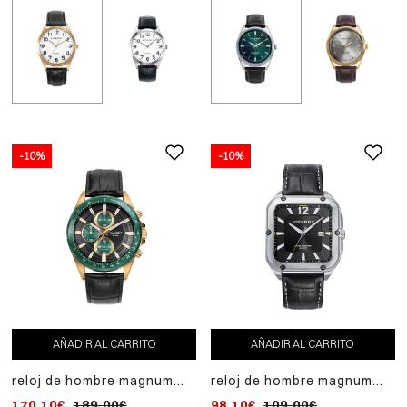
-10%
-10%
AÑADIR AL CARRITO
AÑADIR AL CARRITO
reloj de hombre magnum
reloj de hombre magnum
caja de acero en ip dorado
caja de acero y correa de
170,10€
189,00€
98,10€
109,00€