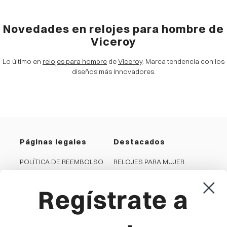
Novedades en relojes para hombre de
Viceroy
Lo último en
relojes para hombre
de
Viceroy
. Marca tendencia con los
diseños más innovadores.
Páginas legales
Destacados
POLÍTICA DE REEMBOLSO
RELOJES PARA MUJER
PRIVACIDAD
RELOJES PARA HOMBRE
Regístrate a
COOKIES
JOYAS PARA MUJER
CONDICIONES GENERALES
JOYAS PARA HOMBRE
AVISO LEGAL
RELOJES PARA NIÑA