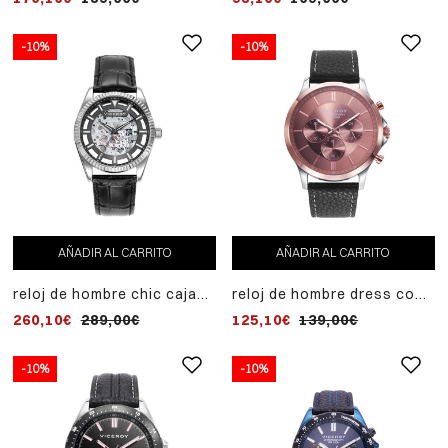
y correa de piel negra
piel negra
-10%
-10%
AÑADIR AL CARRITO
AÑADIR AL CARRITO
reloj de hombre chic caja
reloj de hombre dress con
de acero y correa de piel
caja de acero bicolor y
260,10€
289,00€
125,10€
139,00€
negra
correa de piel negra
-10%
-10%