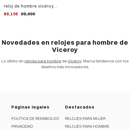
reloj de hombre viceroy
beat con correa de piel
89,10€
99,00€
marrón
Novedades en relojes para hombre de
Viceroy
Lo último en
relojes para hombre
de
Viceroy
. Marca tendencia con los
diseños más innovadores.
Páginas legales
Destacados
POLÍTICA DE REEMBOLSO
RELOJES PARA MUJER
PRIVACIDAD
RELOJES PARA HOMBRE