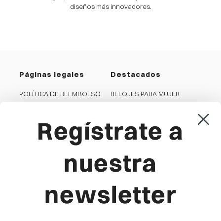
diseños más innovadores.
Páginas legales
Destacados
POLÍTICA DE REEMBOLSO
RELOJES PARA MUJER
PRIVACIDAD
RELOJES PARA HOMBRE
Regístrate a
COOKIES
JOYAS PARA MUJER
CONDICIONES GENERALES
JOYAS PARA HOMBRE
AVISO LEGAL
RELOJES PARA NIÑA
nuestra
CANAL DENUNCIA
RELOJES PARA NIÑO
newsletter
Viceroy
Producto
LA MARCA
FAQ'S