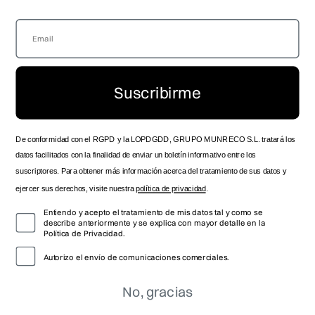
LOCALIZA TU TIENDA
GUÍA DE TALLAS
SERVICIO TÉCNICO OFICIAL
ENVÍOS Y ENTREGAS
ZONA DISTRIBUIDOR
DEVOLUCIONES
SPOTS HISTÓRICOS
PRODUCTO
CONTACTO
MANUAL DE INSTRUCCIONES
Suscribirme
TRABAJA CON NOSOTROS
FOLLOW US
De conformidad con el RGPD y la LOPDGDD, GRUPO MUNRECO S.L. tratará los
datos facilitados con la finalidad de enviar un boletín informativo entre los
suscriptores. Para obtener más información acerca del tratamiento de sus datos y
ejercer sus derechos, visite nuestra
política de privacidad
.
Entiendo y acepto el tratamiento de mis datos tal y como se
describe anteriormente y se explica con mayor detalle en la
Política de Privacidad.
Autorizo el envío de comunicaciones comerciales.
No, gracias
© 2026 VICEROY