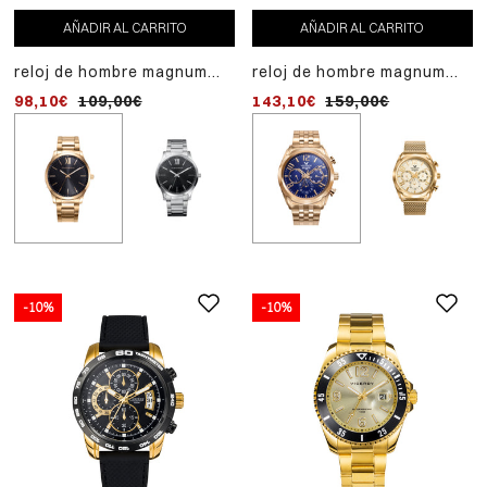
76,50€
85,00€
AÑADIR AL CARRITO
AÑADIR AL CARRITO
reloj de hombre magnum
reloj de hombre magnum
tres agujas de acero
multifunción de acero ip
98,10€
109,00€
143,10€
159,00€
correa de ip dorado
dorado
-10%
-10%
-10%