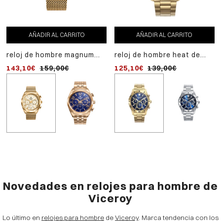
AÑADIR AL CARRITO
AÑADIR AL CARRITO
AÑADIR AL CARRITO
reloj de hombre magnum
reloj de hombre heat de
reloj de hombre magnum
multifunción de acero ip
acero ip dorado y
multifunción de acero ip
143,10€
159,00€
125,10€
143,10€
139,00€
159,00€
dorado y malla milanesa
cronógrafo
dorado
Novedades en relojes para hombre de
Viceroy
Lo último en
relojes para hombre
de
Viceroy
. Marca tendencia con los