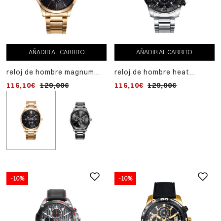
AL
reloj de hombre magnum
CARRITO
multifunción de acero
116,10€
129,00€
AÑADIR AL CARRITO
AÑADIR AL CARRITO
reloj de hombre magnum
reloj de hombre heat
multifunción de acero
cronógrafo de acero
116,10€
129,00€
116,10€
129,00€
-10%
-10%