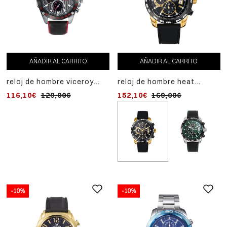
AÑADIR AL CARRITO
AÑADIR AL CARRITO
reloj de hombre viceroy
reloj de hombre heat
magnum con cronógrafo y
cronógrafo de acero con ip
116,10€
129,00€
152,10€
169,00€
correa de piel
dorado y correa de silicona
negra
-10%
-10%