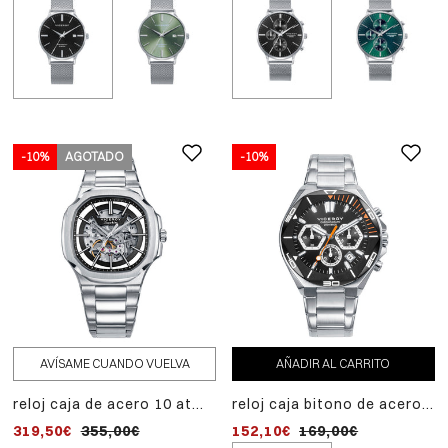
-10%
AGOTADO
-10%
AVÍSAME CUANDO VUELVA
AÑADIR AL CARRITO
reloj caja de acero 10 atm,
reloj caja bitono de acero
brazalete de acero,
e ip negro 20 atm,brazalete
319,50€
355,00€
152,10€
169,00€
movimiento automático,
de acero,movimento