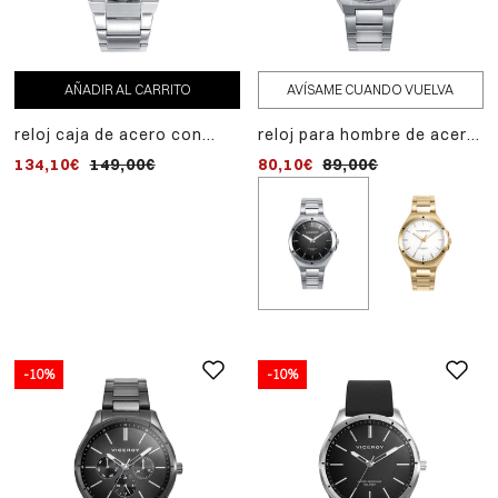
AÑADIR AL CARRITO
AVÍSAME CUANDO VUELVA
reloj caja de acero con
reloj para hombre de acero
bisel ip gris rotatorio 20
con esfera negra y
134,10€
149,00€
80,10€
89,00€
atm y brazalete de acero
movimiento de cuarzo
con movimiento cuarzo
-10%
-10%
AÑADIR
-10%