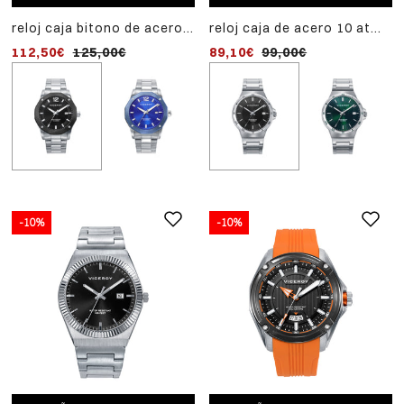
reloj caja bitono de acero
reloj caja de acero 10 atm
e ip negro 10 atm,
,brazalete de acero,
112,50€
125,00€
89,10€
99,00€
brazalete de acero,
movimiento cuarzo
movimiento cuarzo
-10%
-10%
AÑADIR
-10%
AL
reloj caja de acero ip
CARRITO
dorado 5 atm,brazalete 
116,10€
129,00€
acero ip dorado,