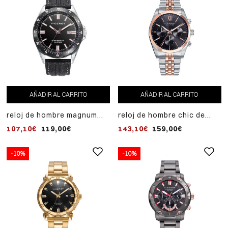
AÑADIR AL CARRITO
AÑADIR AL CARRITO
reloj de hombre magnum
reloj de hombre chic de
con caja de acero bicolor y
acero multifunción con
107,10€
119,00€
143,10€
159,00€
correa de piel negra
esfera negra y correa
bicolor
-10%
-10%
AÑADIR
-10%
AL