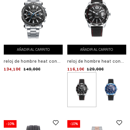
AÑADIR AL CARRITO
AÑADIR AL CARRITO
reloj de hombre heat con
reloj de hombre heat con
caja bicolor y brazalete de
caja de acero y correa
134,10€
149,00€
116,10€
129,00€
acero
negra de silicona
-10%
-10%