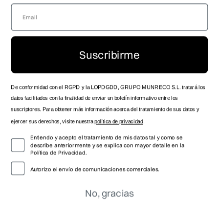
AÑADIR
-10%
AL
reloj de hombre heat de
CARRITO
Suscribirme
acero ip dorado y
125,10€
139,00€
cronógrafo
AÑADIR AL CARRITO
AÑADIR AL CARRITO
De conformidad con el RGPD y la LOPDGDD, GRUPO MUNRECO S.L. tratará los
reloj de hombre heat de
reloj de hombre heat 3
datos facilitados con la finalidad de enviar un boletín informativo entre los
acero con cronógrafo
agujas de acero
103,50€
115,00€
80,10€
89,00€
suscriptores. Para obtener más información acerca del tratamiento de sus datos y
ejercer sus derechos, visite nuestra
política de privacidad
.
Entiendo y acepto el tratamiento de mis datos tal y como se
describe anteriormente y se explica con mayor detalle en la
Política de Privacidad.
Autorizo el envío de comunicaciones comerciales.
No, gracias
-10%
-10%