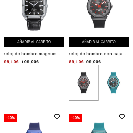
AÑADIR AL CARRITO
AÑADIR AL CARRITO
reloj de hombre magnum
reloj de hombre con caja
caja de acero y correa de
de aluminio y correa de
98,10€
109,00€
89,10€
99,00€
piel negra
silicona negra
-10%
-10%
-10%