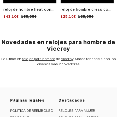
reloj de hombre heat con
reloj de hombre dress con
caja de acero bicolor y
caja de acero bicolor y
143,10€
159,00€
125,10€
139,00€
correa negra de nylon
correa de piel negra
Novedades en relojes para hombre de
Viceroy
Lo último en
relojes para hombre
de
Viceroy
. Marca tendencia con los
diseños más innovadores.
Páginas legales
Destacados
POLÍTICA DE REEMBOLSO
RELOJES PARA MUJER