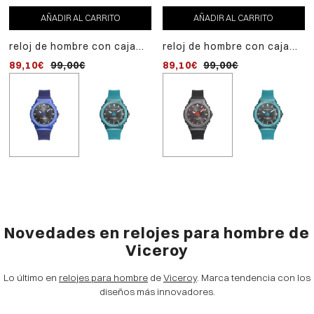
AÑADIR AL CARRITO
AÑADIR AL CARRITO
AÑADIR AL CARRITO
reloj de hombre con caja
reloj de hombre con caja
reloj de hombre con caja
de aluminio y correa de
de aluminio y correa de
de aluminio y correa de
89,10€
99,00€
89,10€
89,10€
99,00€
99,00€
silicona azul oscuro
silicona negra
silicona verde oscuro
Novedades en relojes para hombre de
Viceroy
Lo último en
relojes para hombre
de
Viceroy
. Marca tendencia con los
diseños más innovadores.