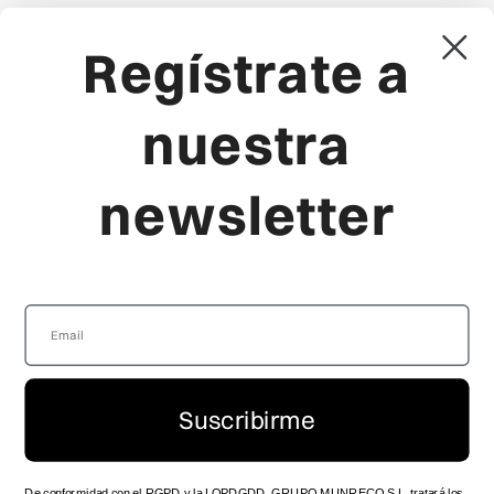
PRIVACIDAD
RELOJES PARA HOMBRE
COOKIES
JOYAS PARA MUJER
Regístrate a
CONDICIONES GENERALES
JOYAS PARA HOMBRE
AVISO LEGAL
RELOJES PARA NIÑA
nuestra
CANAL DENUNCIA
RELOJES PARA NIÑO
newsletter
Viceroy
Producto
LA MARCA
FAQ'S
LOCALIZA TU TIENDA
GUÍA DE TALLAS
SERVICIO TÉCNICO OFICIAL
ENVÍOS Y ENTREGAS
ZONA DISTRIBUIDOR
DEVOLUCIONES
SPOTS HISTÓRICOS
PRODUCTO
CONTACTO
MANUAL DE INSTRUCCIONES
Suscribirme
TRABAJA CON NOSOTROS
FOLLOW US
De conformidad con el RGPD y la LOPDGDD, GRUPO MUNRECO S.L. tratará los