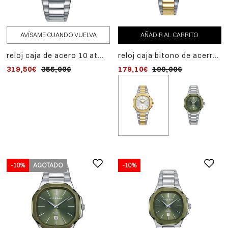
AVÍSAME CUANDO VUELVA
AÑADIR AL CARRITO
reloj caja de acero 10 atm,
reloj caja bitono de acerro
brazalete de acero,
e ip dorado 10 atm,
319,50€
355,00€
179,10€
199,00€
movimiento automático,
brazalete bitono de acero
colección laura escanes
e ip dorado,movimiento
cuarzo, colección laura
escanes
-10%
AGOTADO
-10%
-10%