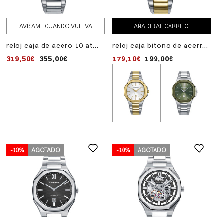
AVÍSAME CUANDO VUELVA
AÑADIR AL CARRITO
reloj caja de acero 10 atm,
reloj caja bitono de acerro
brazalete de acero,
e ip dorado 10 atm,
319,50€
355,00€
179,10€
199,00€
movimiento automático,
brazalete bitono de acero
colección laura escanes
e ip dorado,movimiento
cuarzo, colección laura
escanes
-10%
AGOTADO
-10%
-10%
AGOTADO