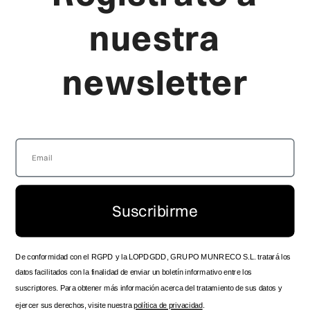
AVISO LEGAL
RELOJES PARA NIÑA
nuestra
CANAL DENUNCIA
RELOJES PARA NIÑO
newsletter
Viceroy
Producto
LA MARCA
FAQ'S
LOCALIZA TU TIENDA
GUÍA DE TALLAS
SERVICIO TÉCNICO OFICIAL
ENVÍOS Y ENTREGAS
ZONA DISTRIBUIDOR
DEVOLUCIONES
SPOTS HISTÓRICOS
PRODUCTO
CONTACTO
MANUAL DE INSTRUCCIONES
Suscribirme
TRABAJA CON NOSOTROS
FOLLOW US
De conformidad con el RGPD y la LOPDGDD, GRUPO MUNRECO S.L. tratará los
datos facilitados con la finalidad de enviar un boletín informativo entre los
suscriptores. Para obtener más información acerca del tratamiento de sus datos y
ejercer sus derechos, visite nuestra
política de privacidad
.