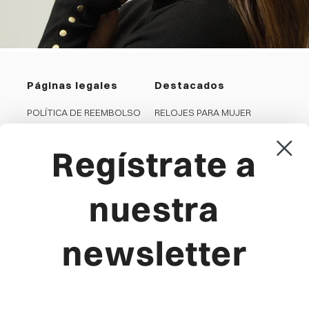
Páginas legales
Destacados
POLÍTICA DE REEMBOLSO
RELOJES PARA MUJER
PRIVACIDAD
RELOJES PARA HOMBRE
Regístrate a
COOKIES
JOYAS PARA MUJER
CONDICIONES GENERALES
JOYAS PARA HOMBRE
AVISO LEGAL
RELOJES PARA NIÑA
nuestra
CANAL DENUNCIA
RELOJES PARA NIÑO
newsletter
Viceroy
Producto
LA MARCA
FAQ'S
LOCALIZA TU TIENDA
GUÍA DE TALLAS