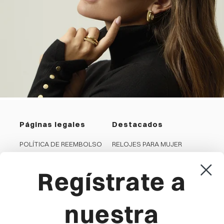
Páginas legales
Destacados
POLÍTICA DE REEMBOLSO
RELOJES PARA MUJER
PRIVACIDAD
RELOJES PARA HOMBRE
Regístrate a
COOKIES
JOYAS PARA MUJER
CONDICIONES GENERALES
JOYAS PARA HOMBRE
AVISO LEGAL
RELOJES PARA NIÑA
nuestra
CANAL DENUNCIA
RELOJES PARA NIÑO