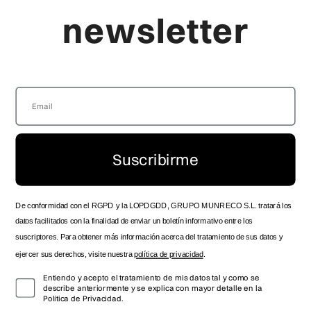
newsletter
Viceroy
Producto
LA MARCA
FAQ'S
LOCALIZA TU TIENDA
GUÍA DE TALLAS
SERVICIO TÉCNICO OFICIAL
ENVÍOS Y ENTREGAS
ZONA DISTRIBUIDOR
DEVOLUCIONES
SPOTS HISTÓRICOS
PRODUCTO
CONTACTO
MANUAL DE INSTRUCCIONES
Suscribirme
TRABAJA CON NOSOTROS
FOLLOW US
De conformidad con el RGPD y la LOPDGDD, GRUPO MUNRECO S.L. tratará los
datos facilitados con la finalidad de enviar un boletín informativo entre los
suscriptores. Para obtener más información acerca del tratamiento de sus datos y
ejercer sus derechos, visite nuestra
política de privacidad
.
Entiendo y acepto el tratamiento de mis datos tal y como se
describe anteriormente y se explica con mayor detalle en la
Política de Privacidad.