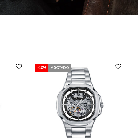
-10%
-10%
AGOTADO
-10%