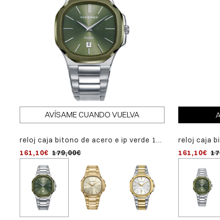
AVÍSAME CUANDO VUELVA
A
reloj caja bitono de acero e ip verde 10
reloj caja 
reloj ca
atm, brazalete de acero, movimiento
atm, brazal
brazalet
161,10€
179,00€
161,10€
199,00€
17
cuarzo, colección laura escanes
cuarzo, co
dorado,
laura e