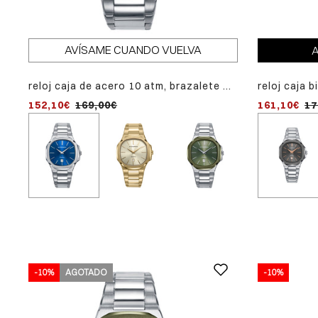
AVÍSAME CUANDO VUELVA
A
reloj caja de acero 10 atm, brazalete de
reloj caja b
reloj ca
acero, movimiento cuarzo colección
atm, braza
brazalet
152,10€
169,00€
161,10€
199,00€
17
laura escanes
cuarzo, co
dorado,
laura e
-10%
AGOTADO
-10%