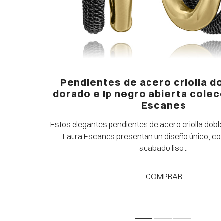
 e Ip
Pendientes de acero criolla do
es
dorado e Ip negro abierta colec
Escanes
aura Escanes
Estos elegantes pendientes de acero criolla dobl
.
Laura Escanes presentan un diseño único, c
acabado liso...
COMPRAR