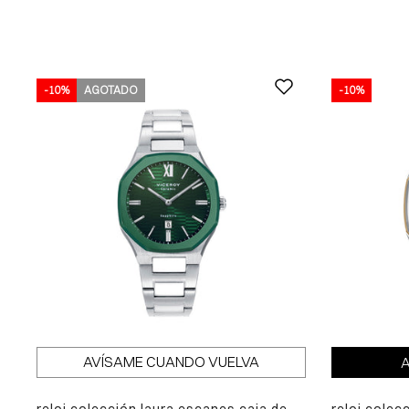
-10%
AGOTADO
-10%
AVÍSAME CUANDO VUELVA
A
reloj colección laura escanes caja de
reloj colecció