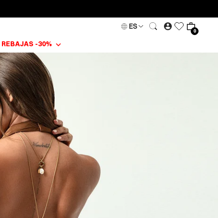
ES
0
REBAJAS -30%