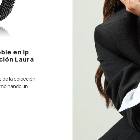
ble en Ip
ción Laura
e de la colección
ombinando un