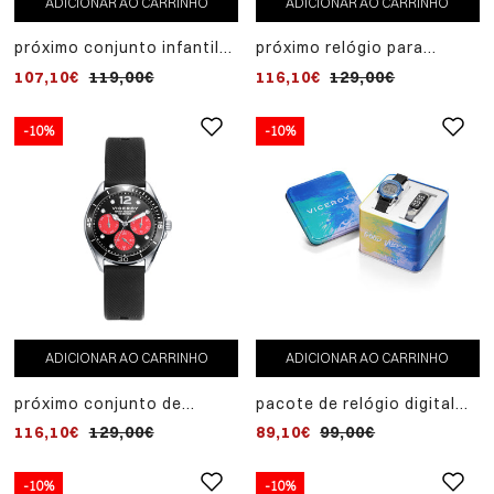
ADICIONAR AO CARRINHO
ADICIONAR AO CARRINHO
próximo conjunto infantil
próximo relógio para
de relógio de malha
menino com pulseira de
107,10€
119,00€
116,10€
129,00€
milanesa de aço e pulseira
aço e pulseira de couro
de atividades azul
azul
-10%
-10%
ADICIONAR AO CARRINHO
ADICIONAR AO CARRINHO
próximo conjunto de
pacote de relógio digital
relógio masculino com
next boy com caixa e
116,10€
129,00€
89,10€
99,00€
pulseira preta e pulseira de
pulseira em aço e pulseira
couro azul
de atividades com estampa
camuflada
-10%
-10%
-10%