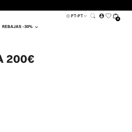
PT-PT
0
REBAJAS -30%
 200€