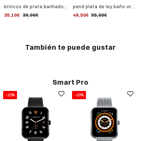
brincos de prata banhados
pend plata de ley baño oro
a ouro doce com cruz de
cz niña jewels
35,10€
39,00€
49,50€
55,00€
esmalte rosa
También te puede gustar
Smart Pro
-10%
-10%