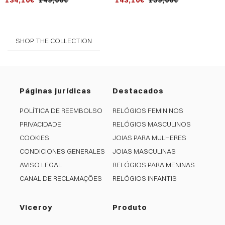
134,10€
149,00€
143,10€
159,00€
milanesa ip dourado
SHOP THE COLLECTION
Páginas jurídicas
Destacados
POLÍTICA DE REEMBOLSO
RELÓGIOS FEMININOS
PRIVACIDADE
RELÓGIOS MASCULINOS
COOKIES
JOIAS PARA MULHERES
CONDICIONES GENERALES
JOIAS MASCULINAS
AVISO LEGAL
RELÓGIOS PARA MENINAS
CANAL DE RECLAMAÇÕES
RELÓGIOS INFANTIS
Viceroy
Produto