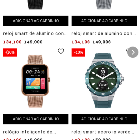
ADICIONAR AO CARRINHO
ADICIONAR AO CARRINHO
reloj smart de alumino con
reloj smart de alumino con
malla milanesa de acero ip
malla milanesa de acero
134,10€
149,00€
134,10€
149,00€
negro
-10%
-10%
ADICIONAR AO CARRINHO
ADICIONAR AO CARRINHO
relógio inteligente de
reloj smart acero ip verde
alumínio com malha de aço
correa sr va