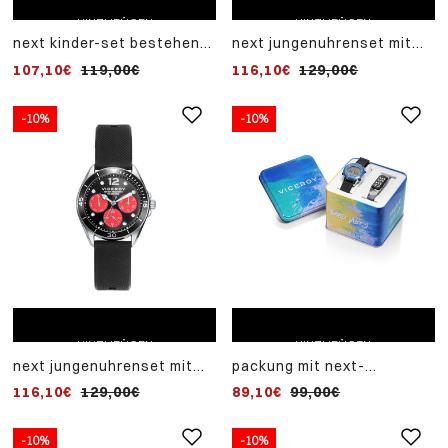
HINZUFÜGEN
HINZUFÜGEN
next kinder-set bestehend
next jungenuhrenset mit
aus einer milanaise-
stahlarmband und blauem
107,10€
119,00€
116,10€
129,00€
armbanduhr aus stahl und
lederarmband
einem blauen
aktivitätsarmband
-10%
-10%
ZUM EINKAUFSWAGEN
ZUM EINKAUFSWAGEN
HINZUFÜGEN
HINZUFÜGEN
next jungenuhrenset mit
packung mit next-
schwarzem armband und
digitaluhr für jungen mit
116,10€
129,00€
89,10€
99,00€
blauem lederarmband
gehäuse und armband aus
stahl sowie
aktivitätsarmband mit
-10%
-10%
-10%
tarnmuster