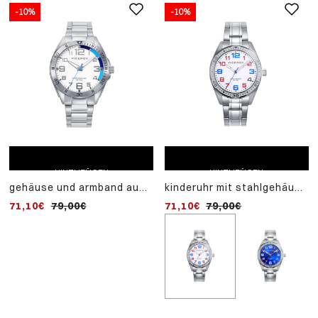
-10%
-10%
ZUM EINKAUFSWAGEN
ZUM EINKAUFSWAGEN
HINZUFÜGEN
HINZUFÜGEN
gehäuse und armband aus
kinderuhr mit stahlgehäuse
stahl, quarzwerk. armband
und lünette mit
71,10€
79,00€
71,10€
79,00€
aus stahl und blauem leder
stundenanzeigen. blaues
als geschenk.
geflochtenes
lederarmband mit
stahlplatte und geschenk-
emaille-details.