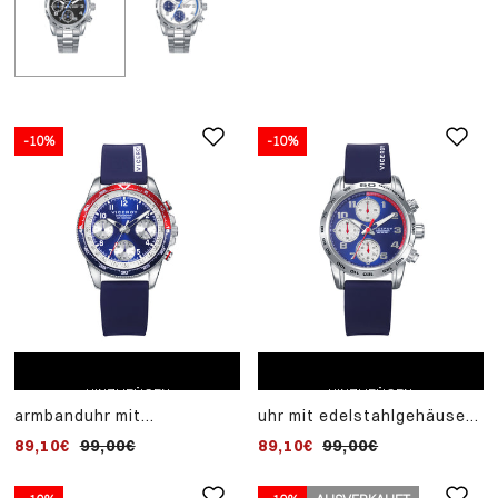
-10%
-10%
ZUM EINKAUFSWAGEN
ZUM EINKAUFSWAGEN
HINZUFÜGEN
HINZUFÜGEN
armbanduhr mit
uhr mit edelstahlgehäuse
edelstahlgehäuse und
und blauem silikonarmband,
89,10€
99,00€
89,10€
99,00€
blauem silikonarmband,
quarzwerk. ein
quarzwerk. ein
edelstahlarmband mit
edelstahlarmband mit
kreuz und blauem