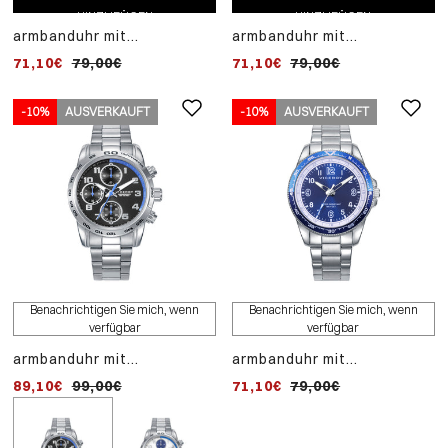
HINZUFÜGEN
HINZUFÜGEN
armbanduhr mit
armbanduhr mit
edelstahlgehäuse und
edelstahlgehäuse und
71,10€
79,00€
71,10€
79,00€
quarzwerk. inklusive
blauem silikonarmband,
edelstahlarmband mit
quarzwerk. ein
kreuz und blauem
edelstahlarmband mit
-10%
AUSVERKAUFT
-10%
-10%
AUSVERKAUFT
lederarmband.
kreuz und blauem
lederarmband ist im
lieferumfang enthalten.
ZUM EINKAUFSWAGEN
Benachrichtigen Sie mich, wenn
Benachrichtigen Sie mich, wenn
verfügbar
verfügbar
HINZUFÜGEN
armbanduhr mit
armbanduhr mit
uhr mit edelstahlgehäus
edelstahlgehäuse und
edelstahlgehäuse und
und -armband, quarzwer
89,10€
99,00€
71,10€
89,10€
79,00€
99,00€
quarzwerk. inklusive
quarzwerk. inklusive
inklusive edelstahlarmb
edelstahlarmband mit
edelstahlarmband mit
mit kreuz und blauem
kreuz und blauem
kreuz und blauem
lederarmband.
lederarmband.
lederarmband.