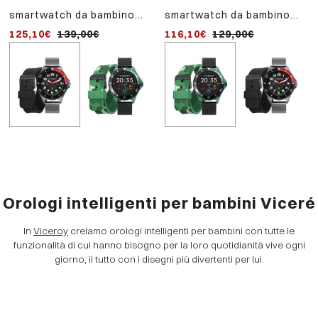
smartwatch da bambino
smartwatch da bambino
smartwatch da bambino
smartpro con maglia
smartpro con cinturino in
smartpro con cinturino i
125,10€
139,00€
116,10€
116,10€
129,00€
129,00€
milanese ip grigio e
silicone nero e cinturino
silicone nero e cinturino
cinturino aggiuntivo in
aggiuntivo con stampa
aggiuntivo con stampa
silicone nero
mimetica verde
mimetica verde
Orologi intelligenti per bambini Viceré
In
Viceroy
creiamo orologi intelligenti per bambini con tutte le
funzionalità di cui hanno bisogno per la loro quotidianità vive ogni
giorno, il tutto con i disegni più divertenti per lui.