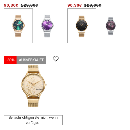
goldenem stahlgehäuse
nadeln aus goldenem ip-
gehäuse und armband a
90,30€
129,00€
90,30€
98,10€
129,00€
109,00€
und -armband
stahl mit mailänder mesh
stahl
-30%
AUSVERKAUFT
Benachrichtigen Sie mich, wenn
verfügbar