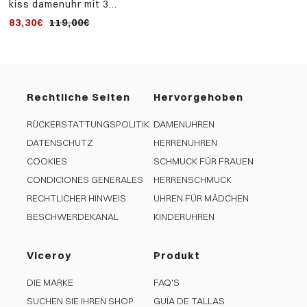
kiss damenuhr mit 3
zeigern aus goldenem ip-
83,30€
119,00€
stahl und milanaise-netz
Rechtliche Seiten
Hervorgehoben
RÜCKERSTATTUNGSPOLITIK
DAMENUHREN
DATENSCHUTZ
HERRENUHREN
COOKIES
SCHMUCK FÜR FRAUEN
CONDICIONES GENERALES
HERRENSCHMUCK
RECHTLICHER HINWEIS
UHREN FÜR MÄDCHEN
BESCHWERDEKANAL
KINDERUHREN
Viceroy
Produkt
DIE MARKE
FAQ'S
SUCHEN SIE IHREN SHOP
GUÍA DE TALLAS