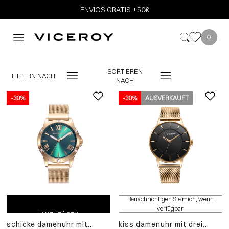
ENVIOS GRATIS +50€
0
SORTIEREN
FILTERN NACH
NACH
-30%
-30%
-10%
AUSVERKAUFT
ZUM EINKAUFSWAGEN
ZUM EINKAUFSWAGEN
Benachrichtigen Sie mich, wenn
verfügbar
HINZUFÜGEN
HINZUFÜGEN
schicke damenuhr mit
kiss damenuhr mit drei
schicke damenuhr mit