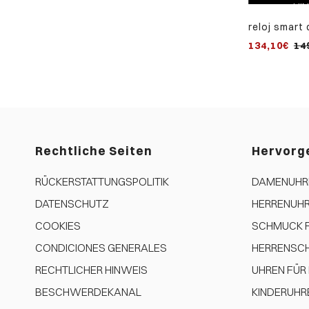
ÜGEN
HINZUFÜGEN
HI
h aus
smartpro kinder-smartwatch
reloj smart
otem armband
mit schwarzem
malla milan
€
116,10€
129,00€
134,10€
14
silikonarmband und
negro
zusätzlichem armband mit
grünem tarndruck
Rechtliche Seiten
Hervorg
RÜCKERSTATTUNGSPOLITIK
DAMENUHR
DATENSCHUTZ
HERRENUH
COOKIES
SCHMUCK F
CONDICIONES GENERALES
HERRENSC
RECHTLICHER HINWEIS
UHREN FÜ
BESCHWERDEKANAL
KINDERUHR