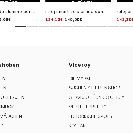
NZUFÜGEN
HINZUFÜGEN
 de alumino con
reloj smart de alumino con
reloj s
esa de acero ip
malla milanesa de acero ip
ip gris
9,00€
134,10€
149,00€
143,10
negro
negra
ehoben
Viceroy
EN
DIE MARKE
REN
SUCHEN SIE IHREN SHOP
ÜR FRAUEN
SERVICIO TÉCNICO OFICIAL
HMUCK
VERTEILERBEREICH
R MÄDCHEN
HISTORISCHE SPOTS
EN
KONTAKT