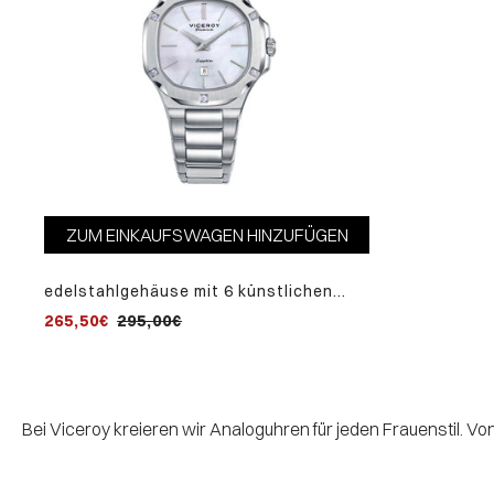
ZUM EINKAUFSWAGEN HINZUFÜGEN
edelstahlgehäuse mit 6 künstlichen
diamanten, 10 atm wasserdicht,
265,50€
295,00€
edelstahlarmband, quarzwerk, laura
escanes kollektion
Bei Viceroy kreieren wir Analoguhren für jeden Frauenstil. Vo