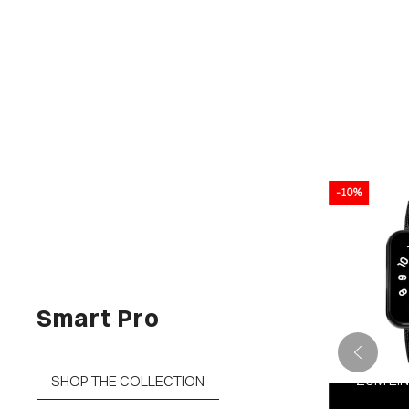
-10%
-10%
Smart Pro
UFSWAGEN
ZUM EINKAUFSWAGEN
ZUM EI
SHOP THE COLLECTION