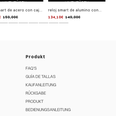
HINZUFÜGEN
HINZUFÜGEN
mart de acero con caja
reloj smart de alumino con
 y correa de silicona
malla milanesa de acero
€
159,00€
134,10€
149,00€
Produkt
FAQ'S
GUÍA DE TALLAS
KAUFANLEITUNG
RÜCKGABE
PRODUKT
BEDIENUNGSANLEITUNG