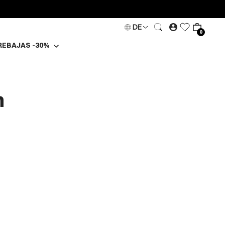
DE
0
REBAJAS -30%
n