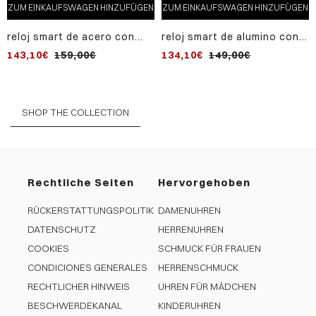
ZUM EINKAUFSWAGEN HINZUFÜGEN
ZUM EINKAUFSWAGEN HINZUFÜGEN
reloj smart de acero con
reloj smart de alumino con
caja ip gris y correa de
malla milanesa de acero
143,10€
159,00€
134,10€
149,00€
silicona negra
SHOP THE COLLECTION
Rechtliche Seiten
Hervorgehoben
RÜCKERSTATTUNGSPOLITIK
DAMENUHREN
DATENSCHUTZ
HERRENUHREN
COOKIES
SCHMUCK FÜR FRAUEN
CONDICIONES GENERALES
HERRENSCHMUCK
RECHTLICHER HINWEIS
UHREN FÜR MÄDCHEN
BESCHWERDEKANAL
KINDERUHREN