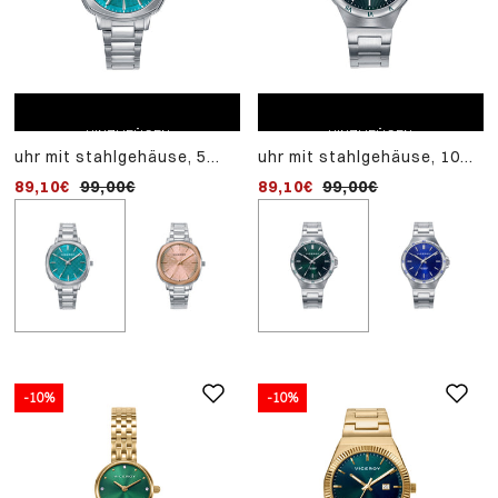
EINKAUFSWAGEN
uhr mit zweifarbigem ip-
HINZUFÜGEN
gehäuse aus stahl und
98,10€
109,00€
ZUM EINKAUFSWAGEN
ZUM EINKAUFSWAGEN
rosa, 5 atm, stahlarmban
quarzwerk
HINZUFÜGEN
HINZUFÜGEN
uhr mit stahlgehäuse, 5
uhr mit stahlgehäuse, 10
atm, stahlarmband,
atm, stahlarmband,
89,10€
99,00€
89,10€
99,00€
quarzwerk
quarzwerk
-10%
-10%
ZUM