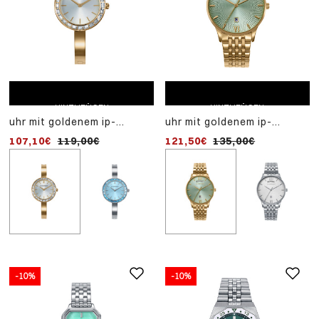
-10%
EINKAUFSWAGEN
uhr mit stahlgehäuse,
HINZUFÜGEN
stahlarmband, quarzwer
89,10€
99,00€
ZUM EINKAUFSWAGEN
ZUM EINKAUFSWAGEN
HINZUFÜGEN
HINZUFÜGEN
uhr mit goldenem ip-
uhr mit goldenem ip-
stahlgehäuse, goldenem
stahlgehäuse 5 atm,
107,10€
119,00€
121,50€
135,00€
ip-stahlarmband,
goldenem ip-stahlarmband,
quarzwerk
quarzwerk
-10%
-10%