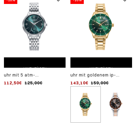
ZUM EINKAUFSWAGEN
ZUM EINKAUFSWAGEN
HINZUFÜGEN
HINZUFÜGEN
uhr mit 5 atm-
uhr mit goldenem ip-
stahlgehäuse und
stahlgehäuse, grüner
112,50€
125,00€
143,10€
159,00€
stahlarmband mit
keramiklünette 5 atm und
quarzwerk
goldenem ip-stahlarmband
mit quarzwerk