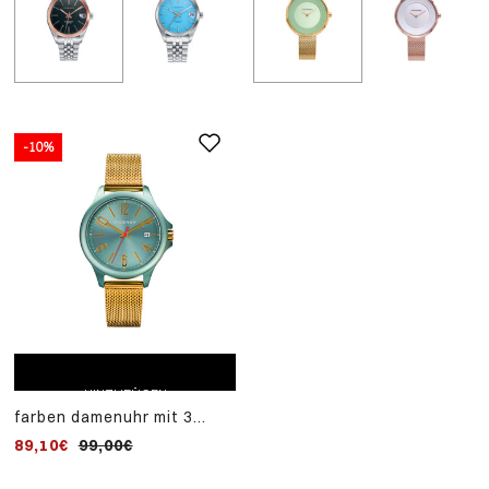
-10%
ZUM EINKAUFSWAGEN
HINZUFÜGEN
farben damenuhr mit 3
zeigern aus grünem
89,10€
99,00€
aluminium und milanaise-
stahl mit goldenem ip