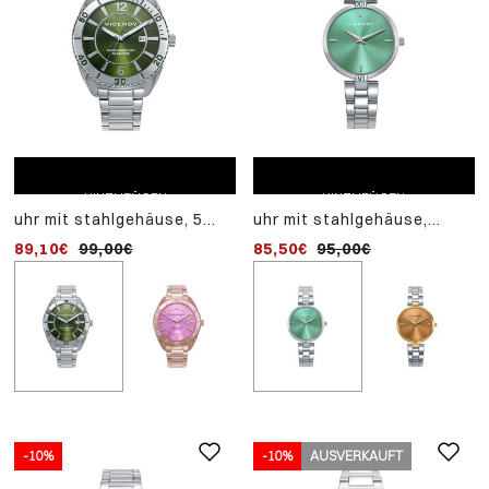
ZUM
-10%
EINKAUFSWAGEN
uhr mit rosa ip-
HINZUFÜGEN
stahlgehäuse, 5 atm, ro
107,10€
119,00€
ZUM EINKAUFSWAGEN
ZUM EINKAUFSWAGEN
ip-stahlarmband,
quarzwerk
HINZUFÜGEN
HINZUFÜGEN
uhr mit stahlgehäuse, 5
uhr mit stahlgehäuse,
atm, stahlarmband,
stahlarmband, quarzwerk
89,10€
99,00€
85,50€
95,00€
quarzwerk
-10%
-10%
AUSVERKAUFT