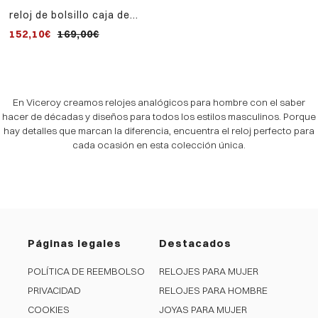
reloj de bolsillo caja de
metal , movimiento
152,10€
169,00€
mecánico
En Viceroy creamos relojes analógicos para hombre con el saber
hacer de décadas y diseños para todos los estilos masculinos. Porque
hay detalles que marcan la diferencia, encuentra el reloj perfecto para
cada ocasión en esta colección única.
Páginas legales
Destacados
POLÍTICA DE REEMBOLSO
RELOJES PARA MUJER
PRIVACIDAD
RELOJES PARA HOMBRE
COOKIES
JOYAS PARA MUJER