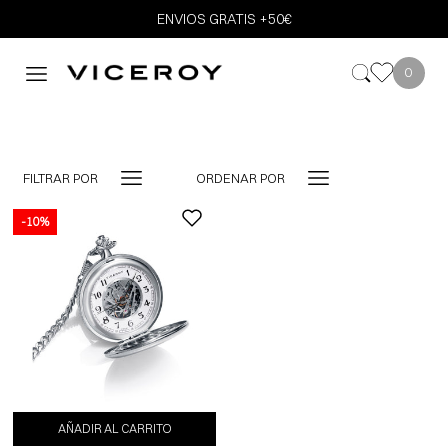
ENVIOS GRATIS +50€
0
FILTRAR POR
ORDENAR POR
-10%
AÑADIR AL CARRITO