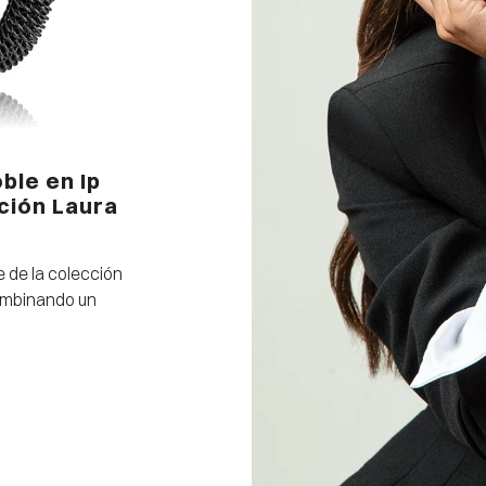
ble en Ip
ción Laura
e de la colección
ombinando un