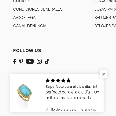
COOKIES
JOYAS PAR
CONDICIONES GENERALES
JOYAS PAR
AVISO LEGAL
RELOJES P
CANAL DENUNCIA
RELOJES P
FOLLOW US
Es
Es perfecto para el día a día…
perfecto para el día a día…. Un
anillo llamativo pero nada
estrafalario….Cada vez que
me lo pongo llama la atención,
Anillo de plata de primera ley con baño de oro y piedra natural doblete amazonita y cristal
por lo bonito que es. El coló es