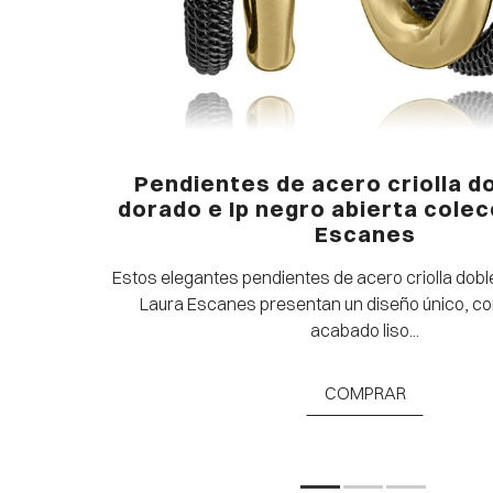
 e Ip
Pendientes de acero criolla do
es
dorado e Ip negro abierta colec
Escanes
aura Escanes
Estos elegantes pendientes de acero criolla dobl
.
Laura Escanes presentan un diseño único, c
acabado liso...
COMPRAR