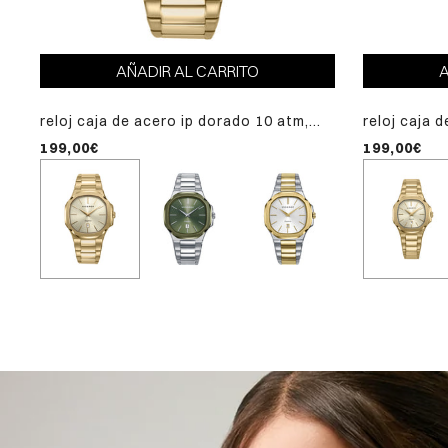
A
AÑADIR AL CARRITO
A
reloj caja de acero ip dorado 10 atm,
reloj caja 
reloj ca
brazalete de acero ip
brazalete d
atm, bra
199,00€
199,00€
161,10€
dorado,movimiento cuarzo,colección
dorado,mov
cuarzo, 
laura escanes
laura esca